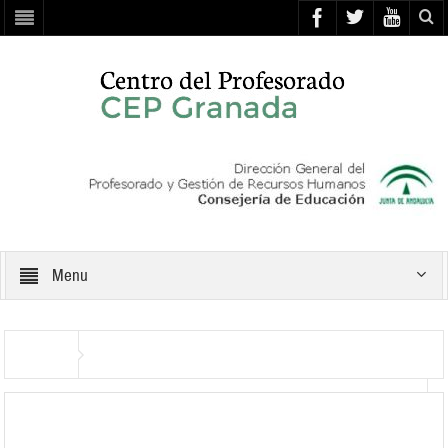
Menu
img_3105
Inicio
CELEBRANDO LA MAÑANA (CEIP Profesor Tierno Galván,