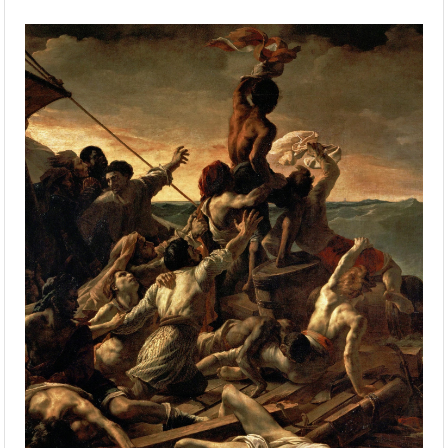
través de la empatía
JEAN_LOUIS_THÉODORE_GÉRICAULT_-
_La_Balsa_de_la_Medusa_(Museo_del_Louvr
19)-3