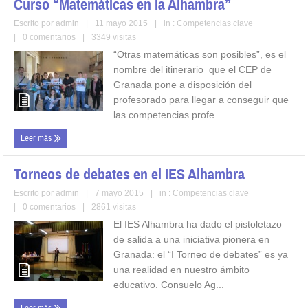
Curso “Matemáticas en la Alhambra”
Escrito por
admin
|
11 mayo 2015
|
in :
Competencias clave
|
0 comentarios
|
3349 visitas
“Otras matemáticas son posibles”, es el
nombre del itinerario que el CEP de
Granada pone a disposición del
profesorado para llegar a conseguir que
las competencias profe...
Leer más
Torneos de debates en el IES Alhambra
Escrito por
admin
|
7 mayo 2015
|
in :
Competencias clave
|
0 comentarios
|
2861 visitas
El IES Alhambra ha dado el pistoletazo
de salida a una iniciativa pionera en
Granada: el “I Torneo de debates” es ya
una realidad en nuestro ámbito
educativo. Consuelo Ag...