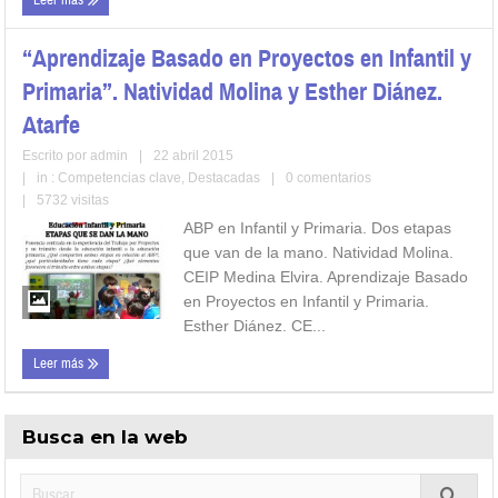
Leer más
“Aprendizaje Basado en Proyectos en Infantil y
Primaria”. Natividad Molina y Esther Diánez.
Atarfe
Escrito por
admin
|
22 abril 2015
|
in :
Competencias clave
,
Destacadas
|
0 comentarios
|
5732 visitas
ABP en Infantil y Primaria. Dos etapas
que van de la mano. Natividad Molina.
CEIP Medina Elvira. Aprendizaje Basado
en Proyectos en Infantil y Primaria.
Esther Diánez. CE...
Leer más
Busca en la web