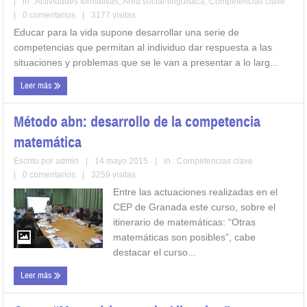
|
in :
Actividades formativas
,
Área social-lingüística
,
Competencias clave
|
0 comentarios
|
3177 visitas
Educar para la vida supone desarrollar una serie de
competencias que permitan al individuo dar respuesta a las
situaciones y problemas que se le van a presentar a lo larg...
Leer más
Método abn: desarrollo de la competencia
matemática
Escrito por
admin
|
14 mayo 2015
|
in :
Competencias clave
|
0 comentarios
|
3259 visitas
Entre las actuaciones realizadas en el
CEP de Granada este curso, sobre el
itinerario de matemáticas: “Otras
matemáticas son posibles”, cabe
destacar el curso...
Leer más