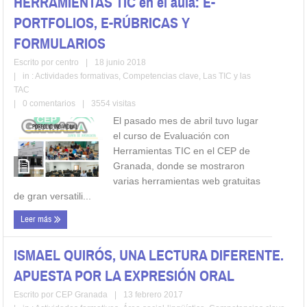
HERRAMIENTAS TIC en el aula: E-
PORTFOLIOS, E-RÚBRICAS Y
FORMULARIOS
Escrito por
centro
|
18 junio 2018
|
in :
Actividades formativas
,
Competencias clave
,
Las TIC y las
TAC
|
0 comentarios
|
3554 visitas
El pasado mes de abril tuvo lugar
el curso de Evaluación con
Herramientas TIC en el CEP de
Granada, donde se mostraron
varias herramientas web gratuitas
de gran versatili...
Leer más
ISMAEL QUIRÓS, UNA LECTURA DIFERENTE.
APUESTA POR LA EXPRESIÓN ORAL
Escrito por
CEP Granada
|
13 febrero 2017