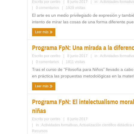
Escrito por
centro
|
8 junio 2017
|
in :
Actividades formativ
|
0 comentarios
|
1929 visitas
El arte es un medio privilegiado de expresión y tambi
intento de mirar las cosas de una forma diferente pue
Leer más
Programa FpN: Una mirada a la diferenci
Escrito por
centro
|
8 junio 2017
|
in :
Actividades formativ
|
0 comentarios
|
1811 visitas
Tras el curso de “Filosofía para Niños” llevado a c
en práctica las propuestas metodológicas en la materi
Leer más
Programa FpN: El intelectualismo moral 
niñas
Escrito por
centro
|
6 junio 2017
|
in :
Actividades formativas
,
Actualización científico didáctica
Recursos