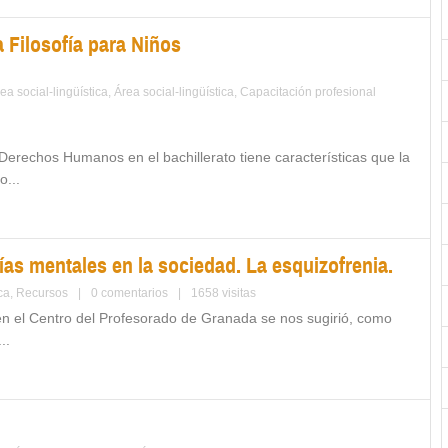
 Filosofía para Niños
ea social-lingüística
,
Área social-lingüística
,
Capacitación profesional
Derechos Humanos en el bachillerato tiene características que la
o...
as mentales en la sociedad. La esquizofrenia.
ca
,
Recursos
|
0 comentarios
|
1658 visitas
 en el Centro del Profesorado de Granada se nos sugirió, como
..