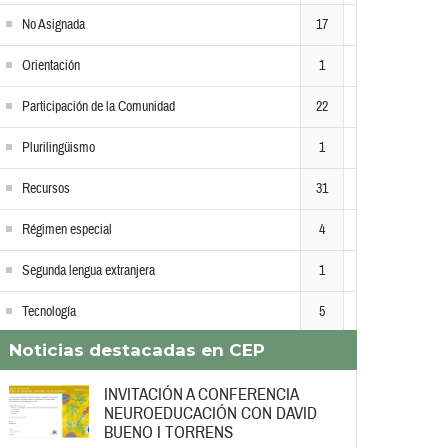
No Asignada
17
Orientación
1
Participación de la Comunidad
22
Plurilingüismo
1
Recursos
31
Régimen especial
4
Segunda lengua extranjera
1
Tecnología
5
Noticias destacadas en CEP
INVITACIÓN A CONFERENCIA
NEUROEDUCACIÓN CON DAVID
BUENO I TORRENS