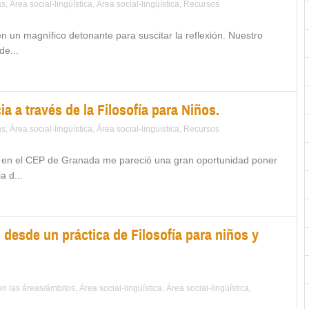
as
,
Área social-lingüística
,
Área social-lingüística
,
Recursos
én un magnífico detonante para suscitar la reflexión. Nuestro
de...
a a través de la Filosofía para Niños.
as
,
Área social-lingüística
,
Área social-lingüística
,
Recursos
abo en el CEP de Granada me pareció una gran oportunidad poner
a d...
desde un práctica de Filosofía para niños y
 en las áreas/ámbitos
,
Área social-lingüística
,
Área social-lingüística
,