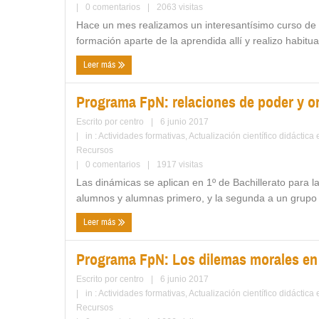
|
0 comentarios
|
2063 visitas
Hace un mes realizamos un interesantísimo curso de 
formación aparte de la aprendida allí y realizo habitua
Leer más
Programa FpN: relaciones de poder y or
Escrito por
centro
|
6 junio 2017
|
in :
Actividades formativas
,
Actualización científico didáctica
Recursos
|
0 comentarios
|
1917 visitas
Las dinámicas se aplican en 1º de Bachillerato para
alumnos y alumnas primero, y la segunda a un grupo n
Leer más
Programa FpN: Los dilemas morales en l
Escrito por
centro
|
6 junio 2017
|
in :
Actividades formativas
,
Actualización científico didáctica
Recursos