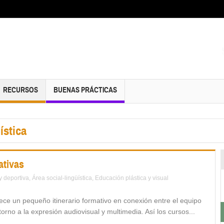
RECURSOS
BUENAS PRÁCTICAS
ística
ativas
 y deportiva
,
Área social-lingüística
,
Educación plástica y visual
ce un pequeño itinerario formativo en conexión entre el equipo
torno a la expresión audiovisual y multimedia. Así los cursos...