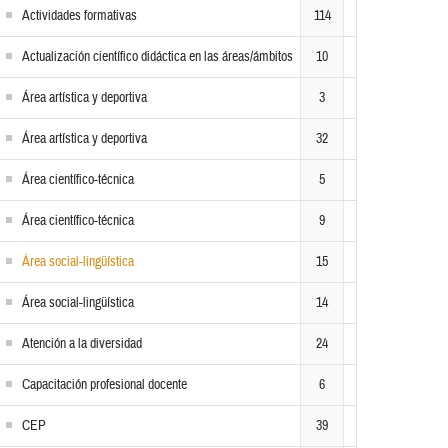
Actividades formativas
114
Actualización científico didáctica en las áreas/ámbitos
10
Área artística y deportiva
3
Área artística y deportiva
32
Área científico-técnica
5
Área científico-técnica
9
Área social-lingüística
15
Área social-lingüística
14
Atención a la diversidad
24
Capacitación profesional docente
6
CEP
39