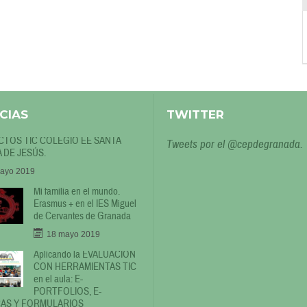
CIAS
TWITTER
TOS TIC COLEGIO EE SANTA
Tweets por el @cepdegranada.
 DE JESÚS.
ayo 2019
Mi familia en el mundo.
Erasmus + en el IES Miguel
de Cervantes de Granada
18 mayo 2019
Aplicando la EVALUACIÓN
CON HERRAMIENTAS TIC
en el aula: E-
PORTFOLIOS, E-
AS Y FORMULARIOS