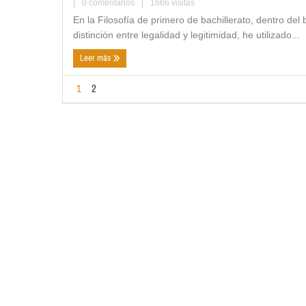
|
0 comentarios
|
1666 visitas
En la Filosofía de primero de bachillerato, dentro del 
distinción entre legalidad y legitimidad, he utilizado...
Leer más
1
2