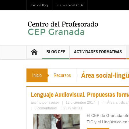
Inicio Blog
Ir a web del CEP
BLOG CEP
ACTIVIDADES FORMATIVAS
Área social-lingü
Inicio
Recursos
Lenguaje Audiovisual. Propuestas form
Escrito por
asesor
|
12 diciembre 2017
|
in :
Área artística
|
0 comentarios
|
2379 visitas
El CEP de Granada ofre
TIC y el Lingüístico en 