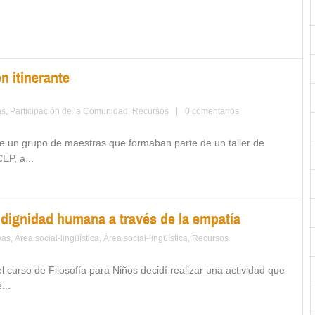
 itinerante
as
,
Participación de la Comunidad
,
Recursos
|
0 comentarios
 de un grupo de maestras que formaban parte de un taller de
EP, a...
 dignidad humana a través de la empatía
vas
,
Área social-lingüística
,
Área social-lingüística
,
Recursos
l curso de Filosofía para Niños decidí realizar una actividad que
...