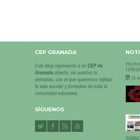
CEP GRANADA
NOTI
PROYEC
Este blog representa a un
CEP de
TERESA
Granada
abierto, sin puertas ni
21 m
ventanas, con el que queremos reflejar
la vida escolar y formativa de toda la
comunidad educativa.
SÍGUENOS
RÚBRIC