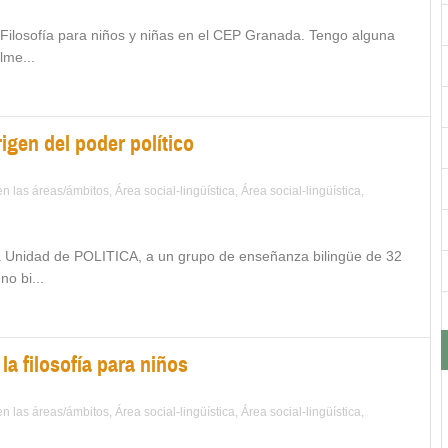
Filosofía para niños y niñas en el CEP Granada. Tengo alguna
lme...
igen del poder político
 en las áreas/ámbitos
,
Área social-lingüística
,
Área social-lingüística
,
 la Unidad de POLITICA, a un grupo de enseñanza bilingüe de 32
o bi...
a filosofía para niños
 en las áreas/ámbitos
,
Área social-lingüística
,
Área social-lingüística
,