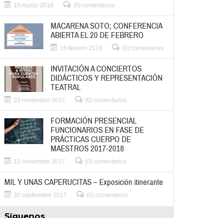
10 marzo 2018
(0) comentarios
MACARENA SOTO; CONFERENCIA
ABIERTA EL 20 DE FEBRERO
15 febrero 2018
(0) comentarios
INVITACIÓN A CONCIERTOS
DIDÁCTICOS Y REPRESENTACIÓN
TEATRAL
23 noviembre 2017
(0) comentarios
FORMACIÓN PRESENCIAL
FUNCIONARIOS EN FASE DE
PRÁCTICAS CUERPO DE
MAESTROS 2017-2018
10 noviembre 2017
(0) comentarios
MIL Y UNAS CAPERUCITAS – Exposición itinerante
30 septiembre 2017
(0) comentarios
Síguenos