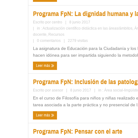
Programa FpN: La dignidad humana y la
Escrito por
centro
|
8 junio 2017
|
in :
Actualización científico didáctica en las áreas/ámbitos
,
Ár
docente
,
Recursos
|
0 comentarios
|
2279 visitas
La asignatura de Educación para la Ciudadanía y los 
hacen idónea para ser impartida siguiendo la metodol
Leer más
Programa FpN: Inclusión de las patologí
Escrito por
asesor
|
8 junio 2017
|
in :
Área social-lingüísti
En el curso de Filosofía para niños y niñas realizado
tarea asociada a la parte práctica y no presencial de l.
Leer más
Programa FpN: Pensar con el arte