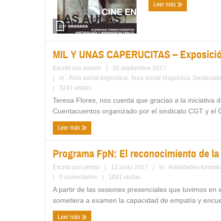
Leer más
MIL Y UNAS CAPERUCITAS – Exposición
Escrito por
asesor
|
30 septiembre 2017
|
in :
Área social-lingüística
,
Área social-lingüística
,
Destacad
|
3241 visitas
Teresa Flores, nos cuenta que gracias a la iniciativa
Cuentacuentos organizado por el sindicato CGT y el C
Leer más
Programa FpN: El reconocimiento de la
Escrito por
centro
|
12 junio 2017
|
in :
Actividades formati
|
0 comentarios
|
1891 visitas
A partir de las sesiones presenciales que tuvimos en e
sometiera a examen la capacidad de empatía y encue
Leer más