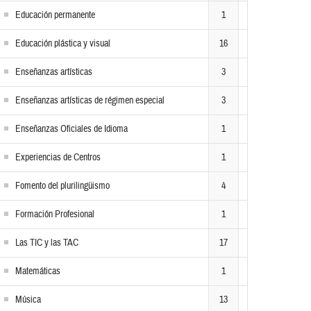
Educación permanente
1
Educación plástica y visual
16
Enseñanzas artísticas
3
Enseñanzas artísticas de régimen especial
3
Enseñanzas Oficiales de Idioma
1
Experiencias de Centros
1
Fomento del plurilingüismo
4
Formación Profesional
1
Las TIC y las TAC
17
Matemáticas
1
Música
13