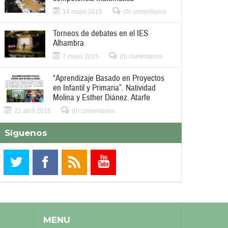
14 mayo 2015
(0) comentarios
Torneos de debates en el IES
Alhambra
7 mayo 2015
(0) comentarios
“Aprendizaje Basado en Proyectos
en Infantil y Primaria”. Natividad
Molina y Esther Diánez. Atarfe
22 abril 2015
(0) comentarios
Síguenos
MENU