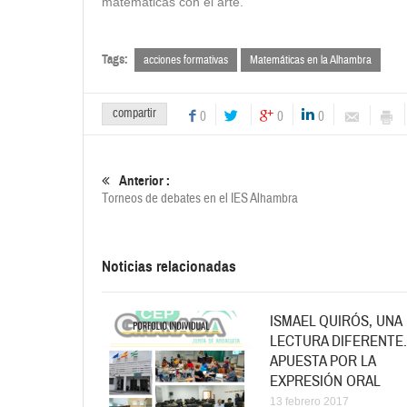
matemáticas con el arte.
Tags:
acciones formativas
Matemáticas en la Alhambra
compartir
0
0
0
Anterior :
Torneos de debates en el IES Alhambra
Noticias relacionadas
ISMAEL QUIRÓS, UNA
LECTURA DIFERENTE.
APUESTA POR LA
EXPRESIÓN ORAL
13 febrero 2017