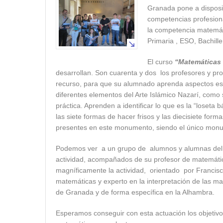
Granada pone a disposic
competencias profesiona
la competencia matemátic
Primaria , ESO, Bachille
El curso
“Matemáticas
desarrollan. Son cuarenta y dos los profesores y pr
recurso, para que su alumnado aprenda aspectos esen
diferentes elementos del Arte Islámico Nazarí, como 
práctica. Aprenden a identificar lo que es la “loseta 
las siete formas de hacer frisos y las diecisiete for
presentes en este monumento, siendo el único monu
Podemos ver a un grupo de alumnos y alumnas del “I
actividad, acompañados de su profesor de matemát
magníficamente la actividad, orientado por Francis
matemáticas y experto en la interpretación de las 
de Granada y de forma específica en la Alhambra.
Esperamos conseguir con esta actuación los objetivos