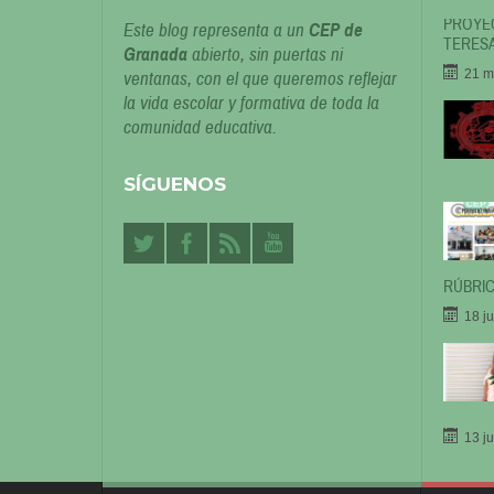
PROYEC
Este blog representa a un
CEP de
TERESA
Granada
abierto, sin puertas ni
21 m
ventanas, con el que queremos reflejar
la vida escolar y formativa de toda la
comunidad educativa.
SÍGUENOS
RÚBRIC
18 j
13 j