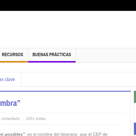
RECURSOS
BUENAS PRÁCTICAS
s clave
ambra”
n comentario
3351 visitas
on posibles”
, es el nombre del itinerario que el CEP de