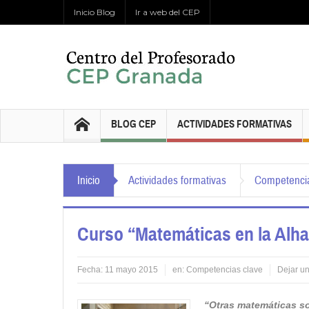
Inicio Blog
Ir a web del CEP
BLOG CEP
ACTIVIDADES FORMATIVAS
Inicio
Actividades formativas
Competencia
Curso “Matemáticas en la Alh
Fecha:
11 mayo 2015
en:
Competencias clave
Dejar u
“Otras matemáticas s