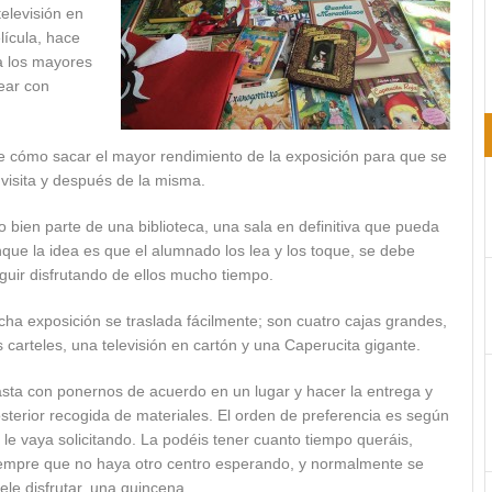
elevisión en
lícula, hace
a los mayores
ear con
re cómo sacar el mayor rendimiento de la exposición para que se
a visita y después de la misma.
o bien parte de una biblioteca, una sala en definitiva que pueda
que la idea es que el alumnado los lea y los toque, se debe
guir disfrutando de ellos mucho tiempo.
cha expo
sición se traslada fácilmente; son cuatro cajas grandes,
s carteles, una televisión en cartón y una Caperucita gigante.
sta con ponernos de acuerdo en un lugar y hacer la entrega y
sterior recogida de materiales. El orden de preferencia es según
 le vaya solicitando. La podéis tener cuanto tiempo queráis,
empre que no haya otro centro esperando, y normalmente se
ele disfrutar, una quincena.