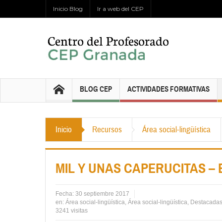
Inicio Blog
Ir a web del CEP
BLOG CEP
ACTIVIDADES FORMATIVAS
Inicio
Recursos
Área social-lingüística
MIL Y UNAS CAPERUCITAS – Ex
Fecha:
30 septiembre 2017
en:
Área social-lingüística
,
Área social-lingüística
,
Destacada
3241 visitas