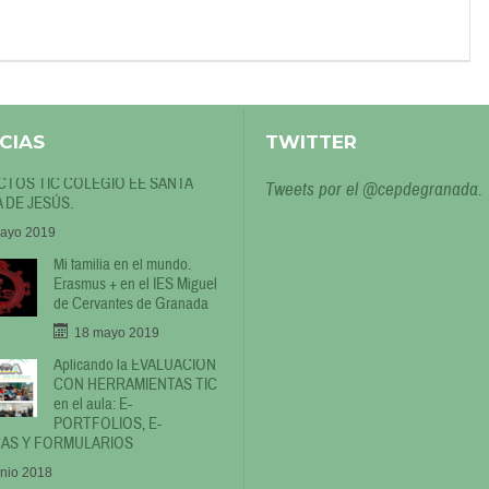
CIAS
TWITTER
TOS TIC COLEGIO EE SANTA
Tweets por el @cepdegranada.
 DE JESÚS.
ayo 2019
Mi familia en el mundo.
Erasmus + en el IES Miguel
de Cervantes de Granada
18 mayo 2019
Aplicando la EVALUACIÓN
CON HERRAMIENTAS TIC
en el aula: E-
PORTFOLIOS, E-
AS Y FORMULARIOS
unio 2018