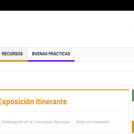
RECURSOS
BUENAS PRÁCTICAS
posición itinerante
s
,
Participación de la Comunidad
,
Recursos
Dejar un comentario