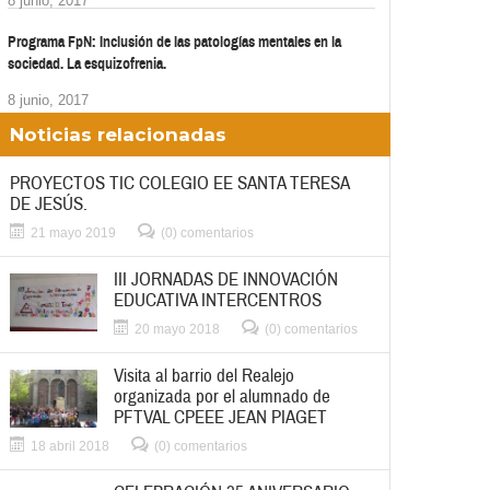
8 junio, 2017
Programa FpN: Inclusión de las patologías mentales en la
sociedad. La esquizofrenia.
8 junio, 2017
Noticias relacionadas
PROYECTOS TIC COLEGIO EE SANTA TERESA
DE JESÚS.
21 mayo 2019
(0) comentarios
III JORNADAS DE INNOVACIÓN
EDUCATIVA INTERCENTROS
20 mayo 2018
(0) comentarios
Visita al barrio del Realejo
organizada por el alumnado de
PFTVAL CPEEE JEAN PIAGET
18 abril 2018
(0) comentarios