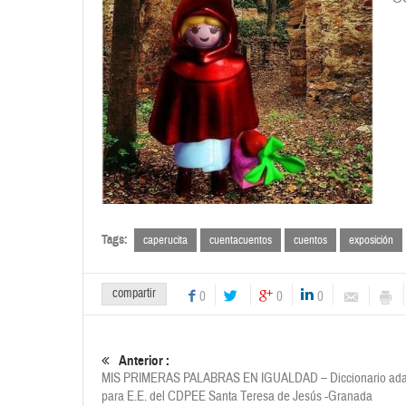
Tags:
caperucita
cuentacuentos
cuentos
exposición
compartir
0
0
0
Anterior :
MIS PRIMERAS PALABRAS EN IGUALDAD – Diccionario ad
para E.E. del CDPEE Santa Teresa de Jesús -Granada