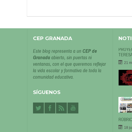
CEP GRANADA
NOTI
PROYEC
Este blog representa a un
CEP de
TERESA
Granada
abierto, sin puertas ni
21 m
ventanas, con el que queremos reflejar
la vida escolar y formativa de toda la
comunidad educativa.
SÍGUENOS
RÚBRIC
18 j