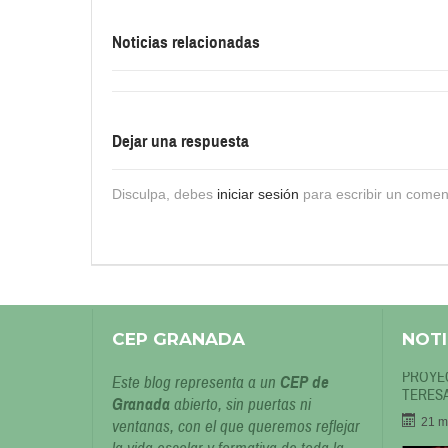
Noticias relacionadas
Dejar una respuesta
Disculpa, debes
iniciar sesión
para escribir un comen
CEP GRANADA
NOTI
PROYEC
Este blog representa a un
CEP de
TERESA
Granada
abierto, sin puertas ni
21 m
ventanas, con el que queremos reflejar