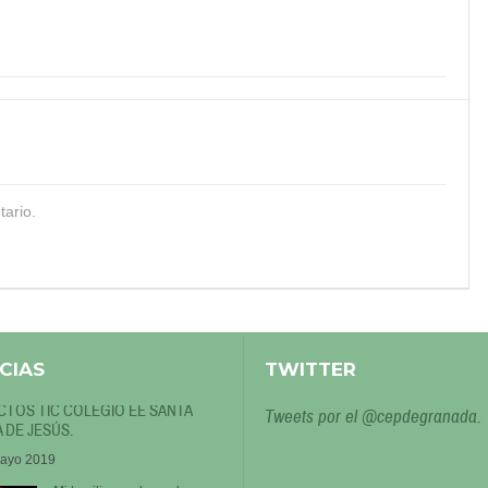
tario.
CIAS
TWITTER
TOS TIC COLEGIO EE SANTA
Tweets por el @cepdegranada.
 DE JESÚS.
ayo 2019