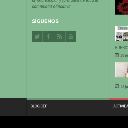
la vida escolar y formativa de toda la
comunidad educativa.
SÍGUENOS
RÚBRIC
18 j
13 j
BLOG CEP
ACTIVID