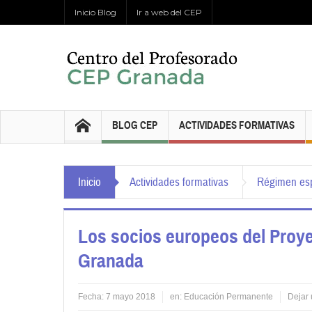
Inicio Blog
Ir a web del CEP
BLOG CEP
ACTIVIDADES FORMATIVAS
Inicio
Actividades formativas
Régimen esp
Los socios europeos del Proy
Granada
Fecha:
7 mayo 2018
en:
Educación Permanente
Dejar