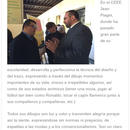
En el CEEE
Jean
Piaget,
donde ha
pasado
gran parte
de su
escolaridad, desarrolla y perfecciona la técnica del diseño y
del trazo, expresando a través del dibujo momentos
importantes de su vida, únicos e irrepetibles algunos, así
como de sus estados anímicos (tener una novia, jugar al
fútbol tan bien como Ronaldo, tocar el cajón flamenco junto a
sus compañeros y compañeras, etc.)
Todos sus dibujos son luz y color y transmiten alegría porque
así la siente, expresándose sin normas ni prejuicios, de
espaldas a las modas y a los convencionalismos. Son un claro