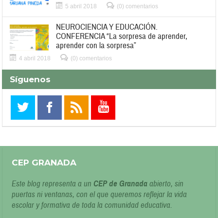
5 abril 2018
(0) comentarios
NEUROCIENCIA Y EDUCACIÓN.
CONFERENCIA “La sorpresa de aprender,
aprender con la sorpresa”
4 abril 2018
(0) comentarios
Síguenos
CEP GRANADA
Este blog representa a un
CEP de Granada
abierto, sin
puertas ni ventanas, con el que queremos reflejar la vida
escolar y formativa de toda la comunidad educativa.