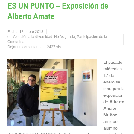
ES UN PUNTO – Exposición de
Alberto Amate
Fecha:
18 enero 2018
en:
Atención a la diversidad
,
No Asignada
,
Participación de la
Comunidad
Dejar un comentario
2427 visitas
El pas
ado
miércoles
17 de
enero se
inauguró la
exposición
de
Alberto
Amate
Muñoz
,
antiguo
alumno