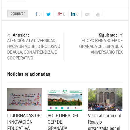
compartir
0
0
0
Anterior :
Siguiente :
ATENCIÓN A LA DIVERSIDAD:
EL CPD REINA SOFÍA DE
HACIA UN MODELO INCLUSIVO
GRANADA CELEBRA SU X
DE AULA, CON APRENDIZAJE
ANIVERSARIO FEX
COOPERATIVO
Noticias relacionadas
III JORNADAS DE
BOLETINES DEL
Visita al barrio del
INNOVACIÓN
CEP DE
Realejo
EDUCATIVA
GRANADA
organizada por el