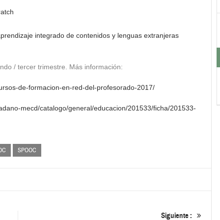
ratch
prendizaje integrado de contenidos y lenguas extranjeras
ndo / tercer trimestre. Más información:
-cursos-de-formacion-en-red-del-profesorado-2017/
udadano-mecd/catalogo/general/educacion/201533/ficha/201533-
OC
SPOOC
Siguiente :