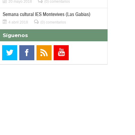
20 mayo 2018
(0) comentarios
Semana cultural IES Montevives (Las Gabias)
4 abril 2018
(0) comentarios
Síguenos