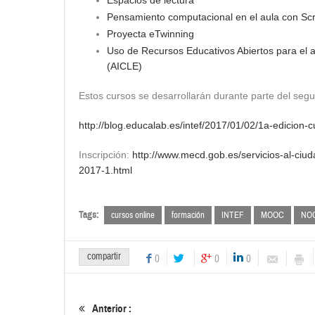
Espacios de lectura
Pensamiento computacional en el aula con Sc
Proyecta eTwinning
Uso de Recursos Educativos Abiertos para el a
(AICLE)
Estos cursos se desarrollarán durante parte del segu
http://blog.educalab.es/intef/2017/01/02/1a-edicion
Inscripción:
http://www.mecd.gob.es/servicios-al-ci
2017-1.html
Tags:
cursos online
formación
INTEF
MOOC
NO
compartir
0
0
0
Anterior :