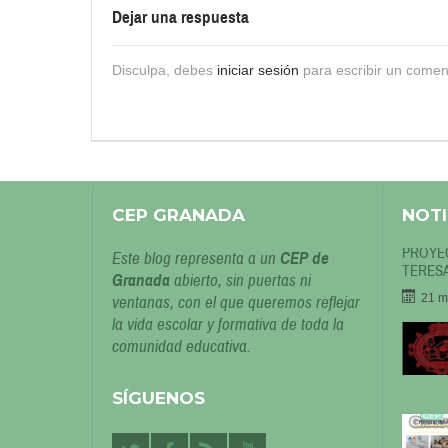
Dejar una respuesta
Disculpa, debes
iniciar sesión
para escribir un comen
CEP GRANADA
NOTI
PROYEC
Este blog representa a un
CEP de
TERESA
Granada
abierto, sin puertas ni
21 m
ventanas, con el que queremos reflejar
la vida escolar y formativa de toda la
comunidad educativa.
SÍGUENOS