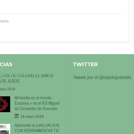
tario.
CIAS
TWITTER
TOS TIC COLEGIO EE SANTA
Tweets por el @cepdegranada.
 DE JESÚS.
ayo 2019
Mi familia en el mundo.
Erasmus + en el IES Miguel
de Cervantes de Granada
18 mayo 2019
Aplicando la EVALUACIÓN
CON HERRAMIENTAS TIC