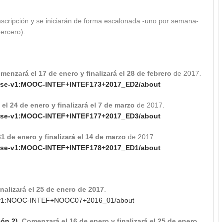
 inscripción y se iniciarán de forma escalonada -uno por semana-
tercero):
menzará el 17 de enero y finalizará el 28 de febrero
de 2017.
rse-v1:MOOC-INTEF+INTEF17
3+2017_ED2/about
el 24 de enero y finalizará el 7 de marzo
de 2017.
rse-v1:MOOC-INTEF+INTEF17
7+2017_ED3/about
1 de enero y finalizará el 14 de marzo
de 2017.
rse-v1:MOOC-INTEF+INTEF17
8+2017_ED1/about
nalizará el 25 de enero de 2017
.
1:
NOOC
-INTEF+
NOOC07+2016_01/about
ión 2)
. C
omenzará el 16 de enero y finalizará el 25 de enero