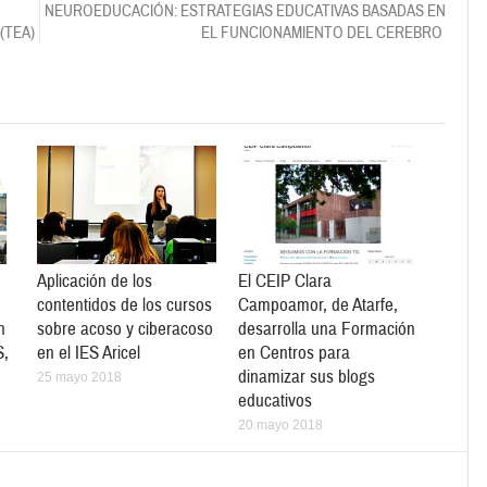
NEUROEDUCACIÓN: ESTRATEGIAS EDUCATIVAS BASADAS EN
(TEA)
EL FUNCIONAMIENTO DEL CEREBRO
Aplicación de los
El CEIP Clara
contentidos de los cursos
Campoamor, de Atarfe,
n
sobre acoso y ciberacoso
desarrolla una Formación
S,
en el IES Aricel
en Centros para
dinamizar sus blogs
25 mayo 2018
educativos
20 mayo 2018