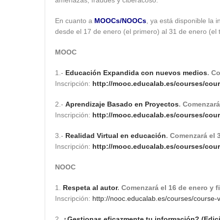
amenazas, fraudes y ciberacoso.
En cuanto a
MOOCs
/
NOOCs
, ya está disponible la
desde el 17 de enero (el primero) al 31 de enero (el 
MOOC
1.-
Educación Expandida con nuevos medios
.
Co
Inscripción:
http://mooc.educalab.es/course
s/cou
2.-
Aprendizaje Basado en Proyectos
. C
omenzará 
Inscripción:
http://mooc.educalab.es/course
s/cou
3.-
Realidad Virtual en educación
.
Comenzará el 3
Inscripción:
http://mooc.educalab.es/course
s/cou
NOOC
1.
Respeta al autor
.
Comenzará el 16 de enero y fi
Inscripción:
http://
nooc
.educalab.es/
courses/course-v
2.
¿Gestionas eficazmente tu información? (Edic