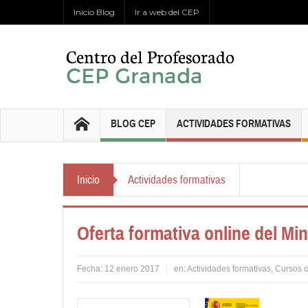
Inicio Blog
Ir a web del CEP
BLOG CEP
ACTIVIDADES FORMATIVAS
Inicio
Actividades formativas
Oferta formativa online del Mi
Fecha:
12 enero 2017
en:
Actividades formativas
,
Cursos o