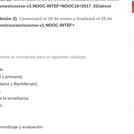
rses/course-v1:
NOOC
-INTEF+
NOOC16+2017_02/about
dición 2)
.
Comenzará el 16 de enero y finalizará el 25 de
es/
courses/course-v1:
NOOC
-INTEF+
erta la inscripción para el siguiente catálogo:
le
 y primaria)
aria y Bachillerato)
n
ra la enseñanza
os
prendizaje y evaluación