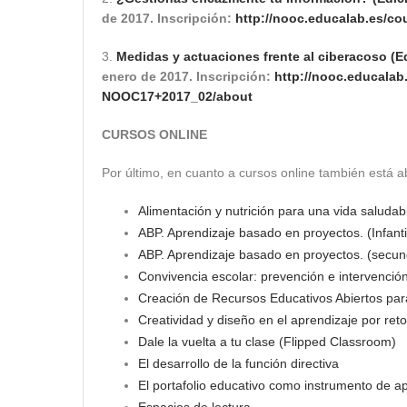
de 2017
. Inscripción:
http://
nooc
.educalab.es/
cou
3.
Medidas y actuaciones frente al ciberacoso (E
enero de 2017
. Inscripción:
http://
nooc
.educalab.
NOOC17+2017_02/about
CURSOS ONLINE
Por último, en cuanto a cursos online también está abi
Alimentación y nutrición para una vida saludab
ABP. Aprendizaje basado en proyectos. (Infantil
ABP. Aprendizaje basado en proyectos. (secund
Convivencia escolar: prevención e intervenció
Creación de Recursos Educativos Abiertos pa
Creatividad y diseño en el aprendizaje por ret
Dale la vuelta a tu clase (Flipped Classroom)
El desarrollo de la función directiva
El portafolio educativo como instrumento de a