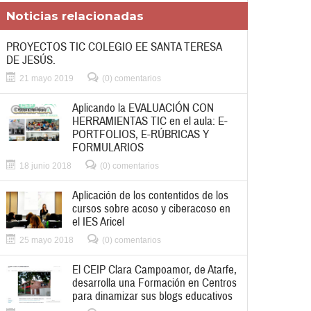
Noticias relacionadas
PROYECTOS TIC COLEGIO EE SANTA TERESA
DE JESÚS.
21 mayo 2019
(0) comentarios
Aplicando la EVALUACIÓN CON
HERRAMIENTAS TIC en el aula: E-
PORTFOLIOS, E-RÚBRICAS Y
FORMULARIOS
18 junio 2018
(0) comentarios
Aplicación de los contentidos de los
cursos sobre acoso y ciberacoso en
el IES Aricel
25 mayo 2018
(0) comentarios
El CEIP Clara Campoamor, de Atarfe,
desarrolla una Formación en Centros
para dinamizar sus blogs educativos