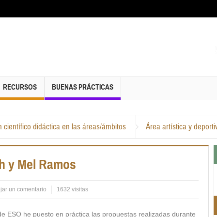
RECURSOS
BUENAS PRÁCTICAS
n científico didáctica en las áreas/ámbitos
Área artística y deporti
ch y Mel Ramos
jar un comentario
1632 visitas
de ESO he puesto en práctica las propuestas realizadas durante