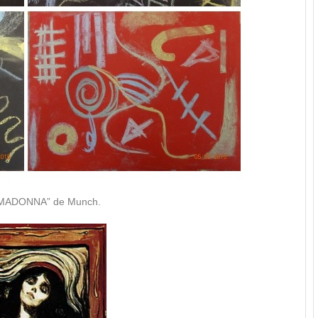
a “MADONNA” de Munch.