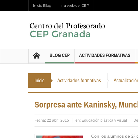
Inicio Blog
Ir a web del CEP
BLOG CEP
ACTIVIDADES FORMATIVAS
Inicio
Actividades formativas
Actualizació
Sorpresa ante Kaninsky, Mun
Fecha:
22 abril 2015
en:
Educación plástica y visual
De
Con los alumnos de 2º 