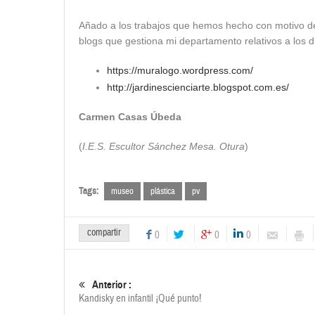
Añado a los trabajos que hemos hecho con motivo de 
blogs que gestiona mi departamento relativos a los d
https://muralogo.wordpress.com/
http://jardinescienciarte.blogspot.com.es/
Carmen Casas Úbeda
(
I.E.S. Escultor Sánchez Mesa. Otura
)
Tags:
museo
plástica
pv
compartir
0
0
0
Anterior :
Kandisky en infantil ¡Qué punto!