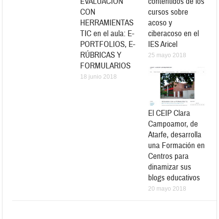
EVALUACIÓN
contentidos de los
CON
cursos sobre
HERRAMIENTAS
acoso y
TIC en el aula: E-
ciberacoso en el
PORTFOLIOS, E-
IES Aricel
RÚBRICAS Y
25 mayo 2018
FORMULARIOS
18 junio 2018
El CEIP Clara
Campoamor, de
Atarfe, desarrolla
una Formación en
Centros para
dinamizar sus
blogs educativos
20 mayo 2018