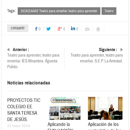
Tags:
161811AA02 Teatro para enseñar teatro para aprender
Teatro
compartir
0
0
0
Anterior :
Siguiente :
Teatro para aprender, teatro para
Teatro para aprender, teatro para
enseñar. IES Alhambra. Águeda
enseñar. S.E.P. La Amistad.
Pulido.
Noticias relacionadas
PROYECTOS TIC
COLEGIO EE
SANTA TERESA
DE JESÚS.
Aplicando la
Aplicación de los
21 mayo 2019