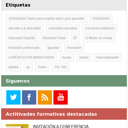
Etiquetas
161811AA02 Teatro para enseñar teatro para aprender
161811AA03
Atención a la diversidad
comunidad educativa
Conciertos Didácticos
Educación Especial
Educación Física
EF
El Museo en el Aula
formación profesorado
Igualdad
innovación
LA MÚSICA CON MAGIA SUENA
museo
música
Neuroeducación
plástica
pv
Teatro
TIC-TAC
Síguenos
Actitivades formativas destacadas
INVITACIÓN A CONFERENCIA