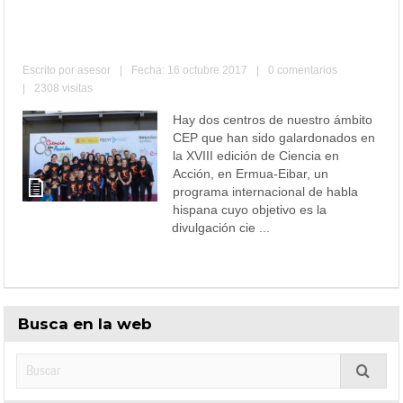
Ciencia en Acción. Centros de nuestro
ámbito galardonados.
Escrito por
asesor
|
Fecha: 16 octubre 2017
|
0 comentarios
|
2308 visitas
Hay dos centros de nuestro ámbito
CEP que han sido galardonados en
la XVIII edición de Ciencia en
Acción, en Ermua-Eibar, un
programa internacional de habla
hispana cuyo objetivo es la
divulgación cie ...
Leer más
Busca en la web