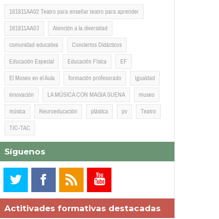
161811AA02 Teatro para enseñar teatro para aprender
161811AA03
Atención a la diversidad
comunidad educativa
Conciertos Didácticos
Educación Especial
Educación Física
EF
El Museo en el Aula
formación profesorado
Igualdad
innovación
LA MÚSICA CON MAGIA SUENA
museo
música
Neuroeducación
plástica
pv
Teatro
TIC-TAC
Síguenos
Actitivades formativas destacadas