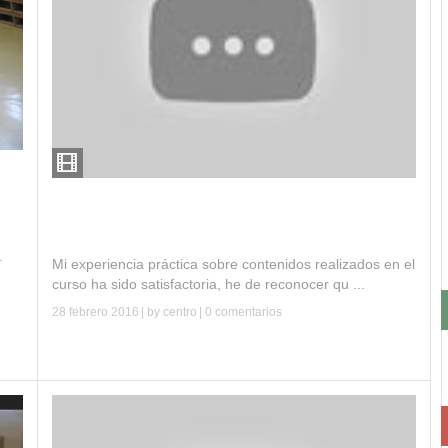
S
Curso música, ritmo y expresión corporal.
Colegio Inmaculada Niña.
.
Mi experiencia práctica sobre contenidos realizados en el
curso ha sido satisfactoria, he de reconocer qu ...
28 febrero 2016
| by
centro
|
0 comentarios
Leer más