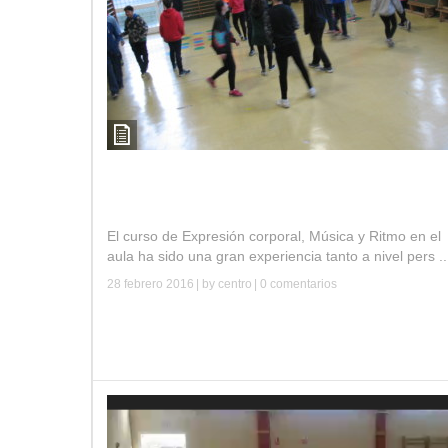
Curso música, ritmo y expresión corporal. IE
Fray Luis de Granada.
El curso de Expresión corporal, Música y Ritmo en el
aula ha sido una gran experiencia tanto a nivel pers ..
28 febrero 2016
| by
centro
|
0 comentarios
Leer más