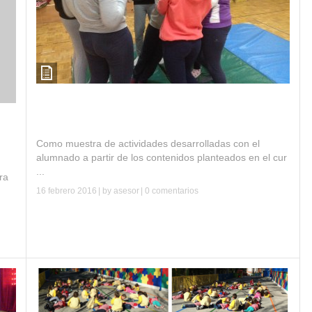
Curso música, ritmo y expresión corporal. I.E.S.
Miguel de Cervantes
.S.
Como muestra de actividades desarrolladas con el
alumnado a partir de los contenidos planteados en el cur
...
ra
16 febrero 2016
| by
asesor
|
0 comentarios
Leer más