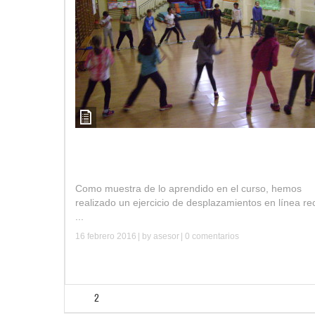
Curso música, ritmo y expresión corporal.
C.E.I.P. Gómez Moreno.
Como muestra de lo aprendido en el curso, hemos
realizado un ejercicio de desplazamientos en línea re
...
16 febrero 2016
| by
asesor
|
0 comentarios
Leer más
1
2