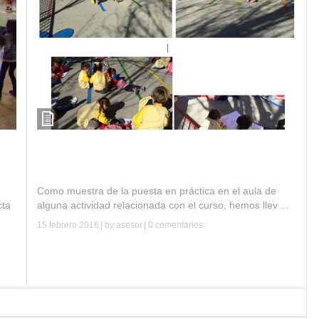
Curso música, ritmo y expresión. C.E.I.P. Isabel
la Católica (La Zubia)
Como muestra de la puesta en práctica en el aula de
cta
alguna actividad relacionada con el curso, hemos llev ...
15 febrero 2016
| by
asesor
|
0 comentarios
Leer más