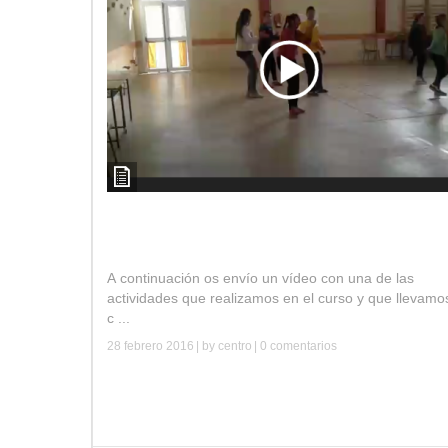
Curso Música, ritmo y expresión corporal. IE
Montes Orientales.
A continuación os envío un vídeo con una de las
actividades que realizamos en el curso y que llevamo
c ...
28 febrero 2016
| by
centro
|
0 comentarios
Leer más