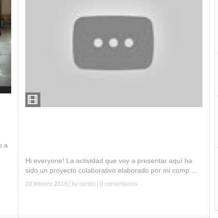
S
Curso música, ritmo y expresión corporal.
Remix Navideño para la Gala de Navidad 2015
(CEIP San Miguel de Armilla)
s a
Hi everyone! La actividad que voy a presentar aquí ha
sido un proyecto colaborativo elaborado por mi comp ...
28 febrero 2016
| by
centro
|
0 comentarios
Leer más