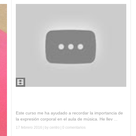
Curso música, ritmo y expresión corporal. IES
Moraima de Loja
Este curso me ha ayudado a recordar la importancia de
la expresión corporal en el aula de música. He llev ...
17 febrero 2016
| by
centro
|
0 comentarios