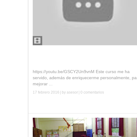
Curso música, ritmo y expresión corporal. I.E
Federico García Lorca
https://youtu.be/GSCY2Un9vnM Este curso me ha
servido, además de enriquecerme personalmente, pa
mejorar ...
17 febrero 2016
| by
asesor
|
0 comentarios
Leer más