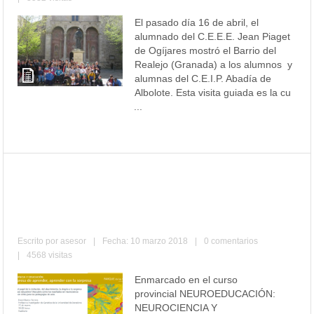
El pasado día 16 de abril, el
alumnado del C.E.E.E. Jean Piaget
de Ogíjares mostró el Barrio del
Realejo (Granada) a los alumnos y
alumnas del C.E.I.P. Abadía de
Albolote. Esta visita guiada es la cu
...
Leer más
INVITACIÓN A CONFERENCIA
NEUROEDUCACIÓN CON DAVID
BUENO I TORRENS
Escrito por
asesor
|
Fecha: 10 marzo 2018
|
0 comentarios
|
4568 visitas
Enmarcado en el curso
provincial NEUROEDUCACIÓN:
NEUROCIENCIA Y