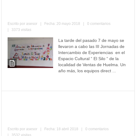
III JORNADAS DE INNOVACIÓN
EDUCATIVA INTERCENTROS
Escrito por
asesor
|
Fecha: 20 mayo 2018
|
0 comentarios
|
3373 visitas
La tarde del pasado 7 de mayo se
llevaron a cabo las III Jornadas de
Intercambio de Experiencias en el
Espacio Cultural “ El Silo “ de la
localidad de Ventas de Huelma. Un
año más, los equipos direct ...
Leer más
Visita al barrio del Realejo organizada
por el alumnado de PFTVAL CPEEE
JEAN PIAGET
Escrito por
asesor
|
Fecha: 18 abril 2018
|
0 comentarios
|
3532 visitas