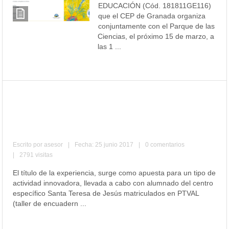
EDUCACIÓN (Cód. 181811GE116)
que el CEP de Granada organiza
conjuntamente con el Parque de las
Ciencias, el próximo 15 de marzo, a
las 1 ...
Leer más
“Cuentos Inclusivos” en C.D.P.E.E.
Santa Teresa de Jesús (Granada) y
C.E.I.P. Reyes Católicos (Granada).
Escrito por
asesor
|
Fecha: 25 junio 2017
|
0 comentarios
|
2791 visitas
El título de la experiencia, surge como apuesta para un tipo de
actividad innovadora, llevada a cabo con alumnado del centro
específico Santa Teresa de Jesús matriculados en PTVAL
(taller de encuadern ...
Leer más