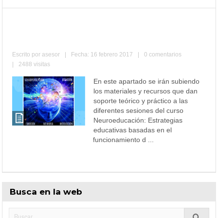
Neuroeducación – Curso 171811GE073-
Materiales
Escrito por
asesor
|
Fecha: 16 febrero 2017
|
0 comentarios
|
2488 visitas
En este apartado se irán subiendo
los materiales y recursos que dan
soporte teórico y práctico a las
diferentes sesiones del curso
Neuroeducación: Estrategias
educativas basadas en el
funcionamiento d ...
Leer más
Busca en la web