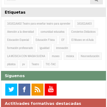
Etiquetas
161811AA02 Teatro para enseñar teatro para aprender
161811AA03
Atención a la diversidad
comunidad educativa
Conciertos Didácticos
Educación Especial
Educación Física
EF
El Museo en el Aula
formación profesorado
Igualdad
innovación
LA MÚSICA CON MAGIA SUENA
museo
música
Neuroeducación
plástica
pv
Teatro
TIC-TAC
Síguenos
Actitivades formativas destacadas