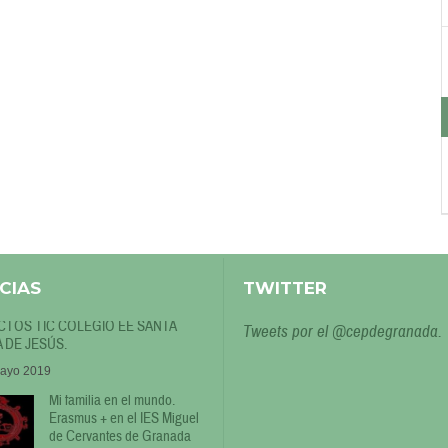
CIAS
TWITTER
TOS TIC COLEGIO EE SANTA
Tweets por el @cepdegranada.
 DE JESÚS.
ayo 2019
Mi familia en el mundo.
Erasmus + en el IES Miguel
de Cervantes de Granada