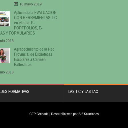
18 mayo 2019
Aplicando la EVALUACIÓN
CON HERRAMIENTAS TIC
en el aula: E-
PORTFOLIOS, E-
AS Y FORMULARIOS
unio 2018
Agradecimiento de la Red
Provincial de Bibliotecas
Escolares a Carmen
Ballesteros
unio 2018
ADES FORMATIVAS
LAS TIC Y LAS TAC
CEP Granada | Desarrolllo web por
SI2 Soluciones