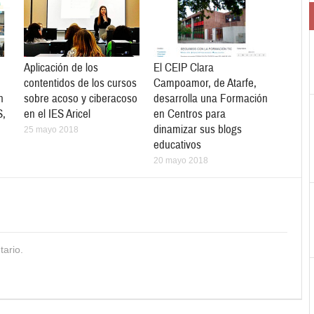
Aplicación de los
El CEIP Clara
contentidos de los cursos
Campoamor, de Atarfe,
n
sobre acoso y ciberacoso
desarrolla una Formación
S,
en el IES Aricel
en Centros para
dinamizar sus blogs
25 mayo 2018
educativos
20 mayo 2018
tario.