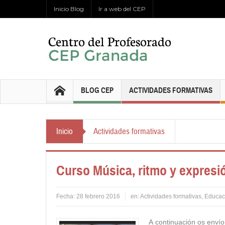
Inicio Blog
Ir a web del CEP
BLOG CEP
ACTIVIDADES FORMATIVAS
Inicio
Actividades formativas
Curso Música, ritmo y expresió
Fecha:
28 febrero 2016
en:
Actividades formativas
,
Educaci
A continuación os envío