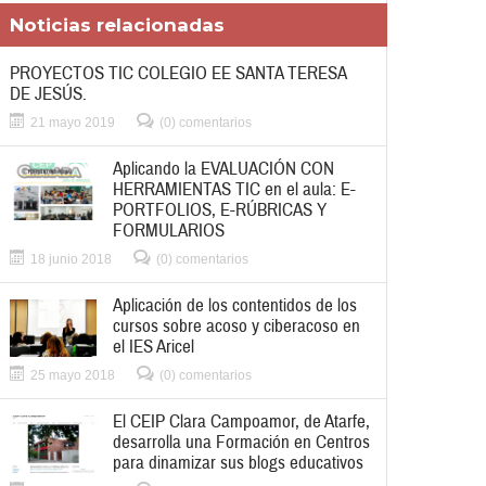
Noticias relacionadas
PROYECTOS TIC COLEGIO EE SANTA TERESA
DE JESÚS.
21 mayo 2019
(0) comentarios
Aplicando la EVALUACIÓN CON
HERRAMIENTAS TIC en el aula: E-
PORTFOLIOS, E-RÚBRICAS Y
FORMULARIOS
18 junio 2018
(0) comentarios
Aplicación de los contentidos de los
cursos sobre acoso y ciberacoso en
el IES Aricel
25 mayo 2018
(0) comentarios
El CEIP Clara Campoamor, de Atarfe,
desarrolla una Formación en Centros
para dinamizar sus blogs educativos