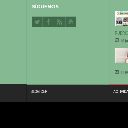
SÍGUENOS
RÚBRIC
18 j
13 j
BLOG CEP
ACTIVID