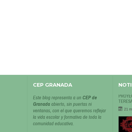
CEP GRANADA
NOTI
PROYEC
Este blog representa a un
CEP de
TERESA
Granada
abierto, sin puertas ni
21 m
ventanas, con el que queremos reflejar
la vida escolar y formativa de toda la
comunidad educativa.