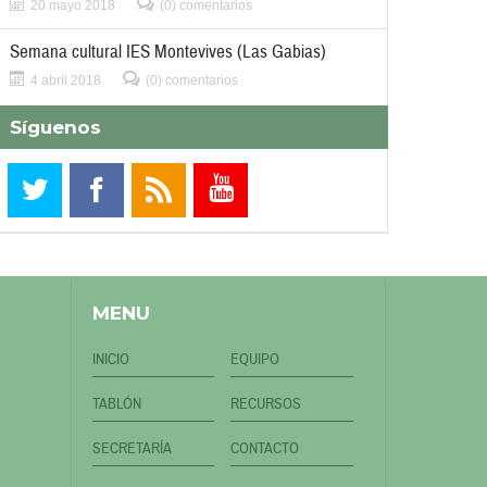
20 mayo 2018
(0) comentarios
Semana cultural IES Montevives (Las Gabias)
4 abril 2018
(0) comentarios
Síguenos
MENU
INICIO
EQUIPO
TABLÓN
RECURSOS
SECRETARÍA
CONTACTO