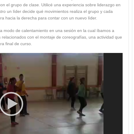
on el grupo de clase. Utilicé una experiencia sobre liderazgo en
tro un líder decide qué movimientos realiza el grupo y cada
ira hacia la derecha para contar con un nuevo líder.
 a modo de calentamiento en una sesión en la cual íbamos a
s relacionados con el montaje de coreografías, una actividad que
a final de curso.