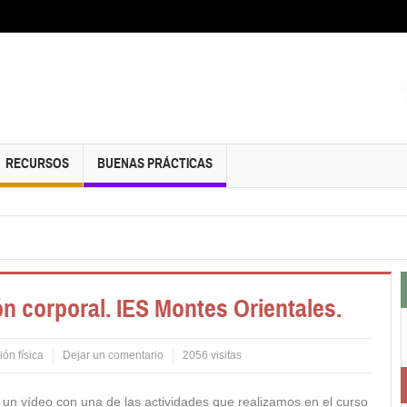
RECURSOS
BUENAS PRÁCTICAS
n corporal. IES Montes Orientales.
ón física
Dejar un comentario
2056 visitas
 un vídeo con una de las actividades que realizamos en el curso