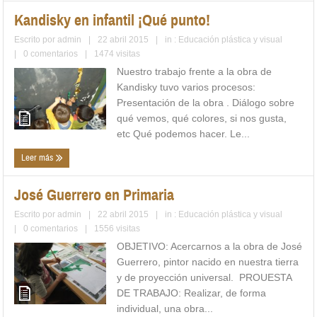
Kandisky en infantil ¡Qué punto!
Escrito por
admin
|
22 abril 2015
|
in :
Educación plástica y visual
|
0 comentarios
|
1474 visitas
Nuestro trabajo frente a la obra de
Kandisky tuvo varios procesos:
Presentación de la obra . Diálogo sobre
qué vemos, qué colores, si nos gusta,
etc Qué podemos hacer. Le...
Leer más
José Guerrero en Primaria
Escrito por
admin
|
22 abril 2015
|
in :
Educación plástica y visual
|
0 comentarios
|
1556 visitas
OBJETIVO: Acercarnos a la obra de José
Guerrero, pintor nacido en nuestra tierra
y de proyección universal. PROUESTA
DE TRABAJO: Realizar, de forma
individual, una obra...