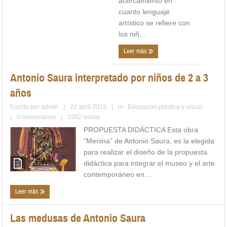
acercamiento en
cuanto lenguaje
artístico se refiere con
los niñ...
Leer más
Antonio Saura interpretado por niños de 2 a 3
años
Escrito por
admin
|
22 abril 2015
|
in :
Educación plástica y visual
|
0 comentarios
|
2392 visitas
PROPUESTA DIDÁCTICA Esta obra
“Menina” de Antonio Saura, es la elegida
para realizar el diseño de la propuesta
didáctica para integrar el museo y el arte
contemporáneo en...
Leer más
Las medusas de Antonio Saura