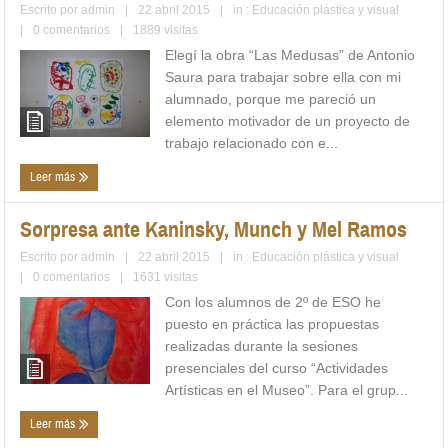
Escrito por
admin
|
22 abril 2015
|
in :
Educación plástica y visual
|
0 comentarios
|
1889 visitas
Elegí la obra “Las Medusas” de Antonio
Saura para trabajar sobre ella con mi
alumnado, porque me pareció un
elemento motivador de un proyecto de
trabajo relacionado con e...
Leer más
Sorpresa ante Kaninsky, Munch y Mel Ramos
Escrito por
admin
|
22 abril 2015
|
in :
Educación plástica y visual
|
0 comentarios
|
1631 visitas
Con los alumnos de 2º de ESO he
puesto en práctica las propuestas
realizadas durante la sesiones
presenciales del curso “Actividades
Artísticas en el Museo”. Para el grup...
Leer más