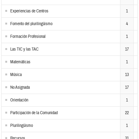
Experiencias de Centros
1
Fomento del plurilingüismo
4
Formación Profesional
1
Las TIC y las TAC
17
Matemáticas
1
Música
13
No Asignada
17
Orientación
1
Participación de la Comunidad
22
Plurilingüismo
1
Recursos
31