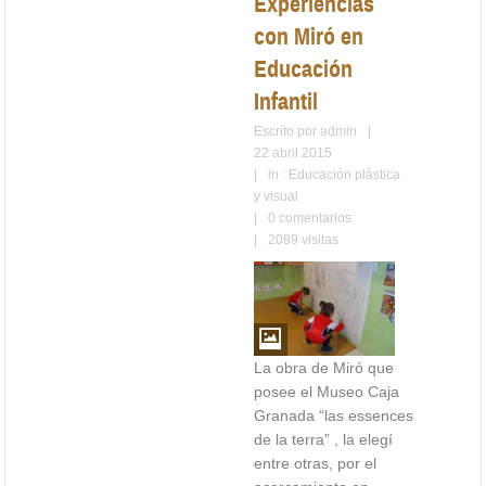
plástica y visual
Área artística y deportiva
Experiencias
con Miró en
Educación
Infantil
Escrito por
admin
|
22 abril 2015
|
in :
Educación plástica
y visual
|
0 comentarios
|
2089 visitas
La obra de Miró que
posee el Museo Caja
Granada “las essences
de la terra” , la elegí
entre otras, por el